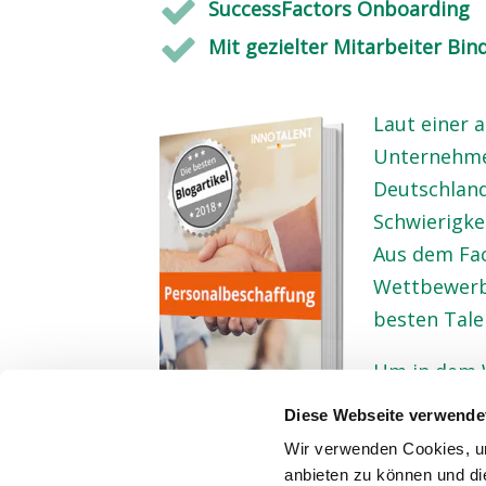
SuccessFactors Onboarding
Mit gezielter Mitarbeiter Bi
Laut einer 
Unternehme
Deutschland“
Schwierigke
Aus dem Fac
Wettbewerb
besten Tale
Um in dem 
müssen die 
Diese Webseite verwende
Personalbes
Wir verwenden Cookies, um
und einheitl
anbieten zu können und di