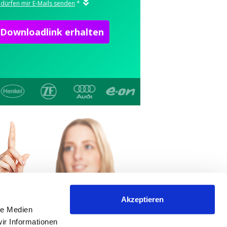
Akzeptieren
le Medien
ir Informationen