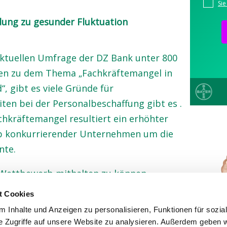
ndung zu gesunder Fluktuation
aktuellen Umfrage der DZ Bank unter 800
n zu dem Thema „Fachkräftemangel in
, gibt es viele Gründe für
iten bei der Personalbeschaffung gibt es .
hkräftemangel resultiert ein erhöhter
 konkurrierender Unternehmen um die
nte.
Wettbewerb mithalten zu können,
Prozesse – beginnend bei der
t Cookies
chaffung – im Personalwesen vollständig
 Inhalte und Anzeigen zu personalisieren, Funktionen für sozia
ich digitalisiert werden.
e Zugriffe auf unsere Website zu analysieren. Außerdem geben w