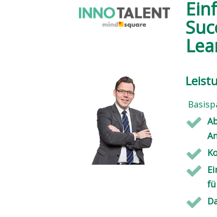
Ein
Suc
Lea
Leist
Basispa
Ab
A
Ko
E
fü
Da