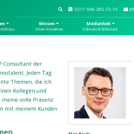
0211 946 285 72-10
in
en
Wissen
Mediathek
orkshops
Unser Knowhow
E-Books & Webinare
AP Consultant der
notalent. Jeden Tag
nte Themen, die ich
inen Kollegen und
t meine volle Präsenz
am mit meinem Kunden
emen
Max Pauls