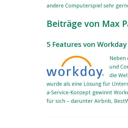
andere Computerspiel sehr gern
Beiträge von Max P
5 Features von Workday
Neben d
und Co
die Wel
wurde als eine Lösung für Unter
a-Service-Konzept gewinnt Workd
für sich – darunter Airbnb, BestW