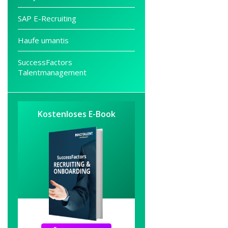
SAP E-Recruiting
Haufe umantis
SuccessFactors
Talentmanagement
Kostenloses E-Book