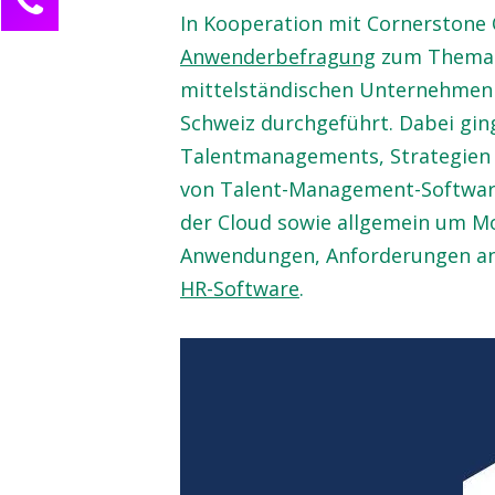
In Kooperation mit Cornerstone
Nadja Messer
Anwenderbefragung
zum Thema 
Kundenservice
mittelständischen Unternehmen 
0211 946 285 72-10
Schweiz durchgeführt. Dabei gin
Nadja.Messer@innotalent.de
Talentmanagements, Strategien
Ihre Anfrage
von Talent-Management-Software
der Cloud sowie allgemein um Mo
Anwendungen, Anforderungen a
HR-Software
.