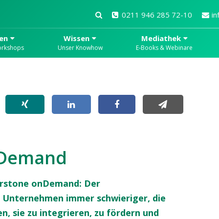
0211 946 285 72-10
in
en
Wissen
Mediathek
orkshops
Unser Knowhow
E-Books & Webinare
nDemand
erstone onDemand: Der
 Unternehmen immer schwieriger, die
n, sie zu integrieren, zu fördern und