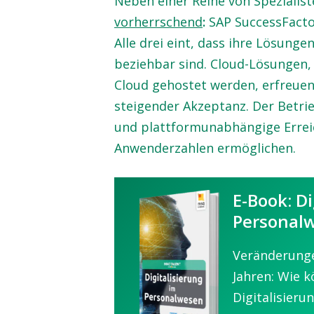
Neben einer Reihe von Spezialist
vorherrschend
:
SAP SuccessFact
Alle drei eint, dass ihre Lösunge
beziehbar sind. Cloud-Lösungen,
Cloud gehostet werden, erfreue
steigender Akzeptanz. Der Betrieb
und plattformunabhängige Erreic
Anwenderzahlen ermöglichen.
E-Book: Di
Personal
Veränderunge
Jahren: Wie 
Digitalisieru