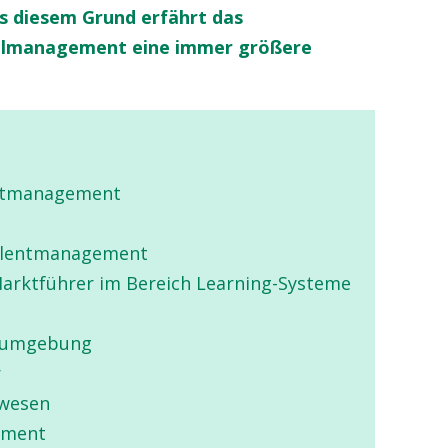
Aus diesem Grund erfährt das
lmanagement eine immer größere
entmanagement
Talentmanagement
rktführer im Bereich Learning-Systeme
tsumgebung
r
lwesen
ement