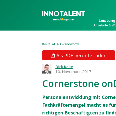
Leistung
Angebote & W
INNOTALENT
»
Knowhow
Als PDF herunterladen
Dirk Keke
10. November 2017
Cornerstone o
Personalentwicklung mit Corn
Fachkräftemangel macht es für
richtigen Beschäftigten zu finde