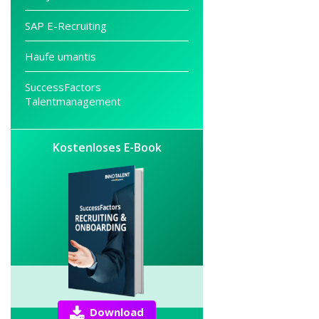
SAP E-Recruiting
Haufe umantis
SuccessFactors
Talentmanagement
Kostenloses E-Book
Download