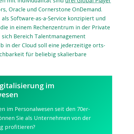
en mit Individualität sind
drei Global Player
ors, Oracle und Cornerstone OnDemand.
n als Software-as-a-Service konzipiert und
 die in einem Rechenzentrum in der Private
n sich Bereich Talentmanagement
 in der Cloud soll eine jederzeitige orts-
hbarkeit für beliebig skalierbare
gitalisierung im
wesen
n im Personalwesen seit den 70er-
können Sie als Unternehmen von der
ng profitieren?