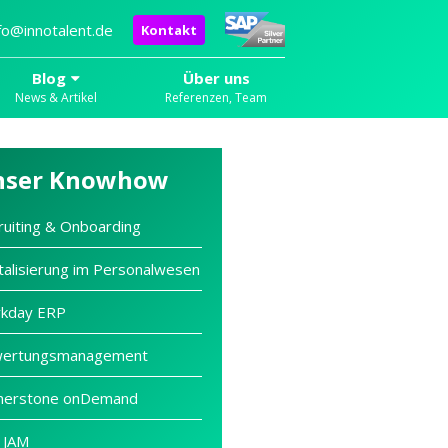
fo@innotalent.de
Kontakt
Blog
Über uns
News & Artikel
Referenzen, Team
nser Knowhow
ruiting & Onboarding
talisierung im Personalwesen
kday ERP
ertungsmanagement
nerstone onDemand
 JAM