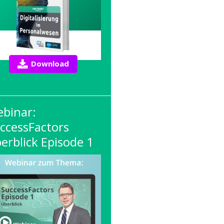
Download
binar:
ccessFactors
erblick Episode 1