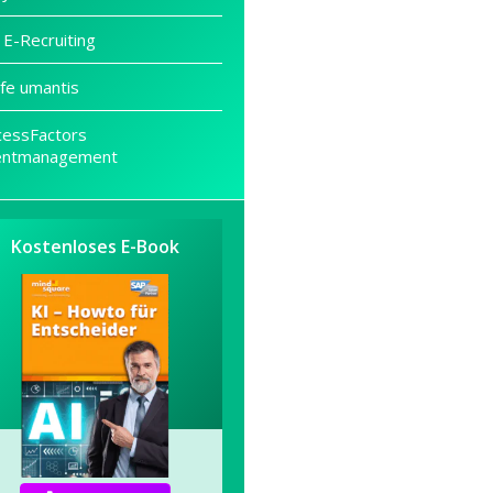
 E-Recruiting
fe umantis
cessFactors
entmanagement
Kostenloses E-Book