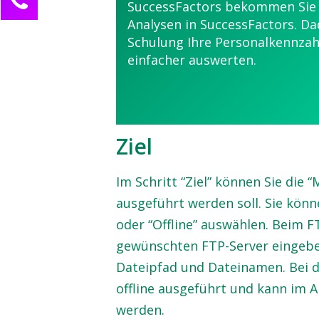
SuccessFactors bekommen Sie 
Nadja Messer
Analysen in SuccessFactors. Da
Kundenservice
Schulung Ihre Personalkennzah
einfacher auswerten.
0211 946 285 72-10
Nadja.Messer@innotalent.de
Ihre Anfrage
Ziel
Im Schritt “Ziel” können Sie die 
ausgeführt werden soll. Sie könn
oder “Offline” auswählen. Beim 
gewünschten FTP-Server eingebe
Dateipfad und Dateinamen. Bei de
offline ausgeführt und kann im 
werden.