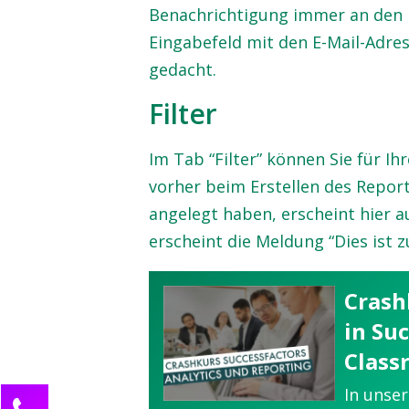
Benachrichtigung immer an den Er
Eingabefeld mit den E-Mail-Adres
gedacht.
Filter
Im Tab “Filter” können Sie für Ih
vorher beim Erstellen des Reports
angelegt haben, erscheint hier 
erscheint die Meldung “Dies ist z
Crash
in Su
Class
In unse
Kontaktieren Sie uns!