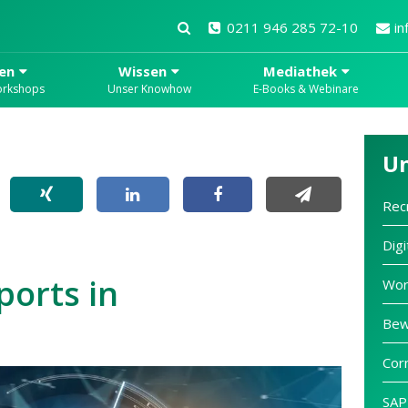
0211 946 285 72-10
in
en
Wissen
Mediathek
orkshops
Unser Knowhow
E-Books & Webinare
U
Rec
Digi
ports in
Wor
Bew
Cor
SAP