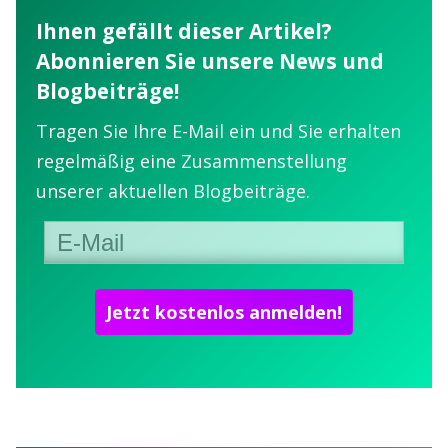
Ihnen gefällt dieser Artikel?
Abonnieren Sie unsere News und
Blogbeiträge!
Tragen Sie Ihre E-Mail ein und Sie erhalten
regelmäßig eine Zusammenstellung
unserer aktuellen Blogbeiträge.