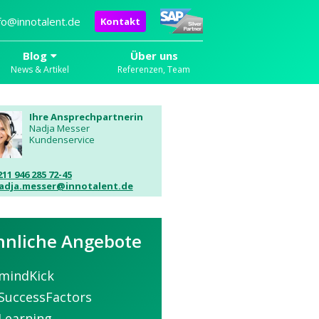
fo@innotalent.de
Kontakt
Blog
Über uns
News & Artikel
Referenzen, Team
Ihre Ansprechpartnerin
Nadja Messer
Kundenservice
211 946 285 72-45
adja.messer@innotalent.de
hnliche Angebote
mindKick
SuccessFactors
Learning