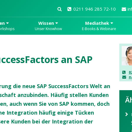
0211 946 285 72-10
in
en
Wissen
Mediathek
orkshops
Unser Knowhow
E-Books & Webinare
uccessFactors an SAP
0
n
rung die neue SAP SuccessFactors Welt an
chaft anzubinden. Häufig stellen Kunden
Ä
lten, auch wenn Sie von SAP kommen, doch
ine Integration häufig einige Tücken
sere Kunden bei der Integration der