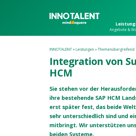
Leistung
Angebote & W
INNOTALENT
»
Leistungen
»
Themenübergreifend
Integration von S
HCM
Sie stehen vor der Herausforde
ihre bestehende SAP HCM Lands
erst später fest, das beide We
sehr unterschiedlich sind und e
mitbringt. Wir unterstützen un
beiden Systeme.