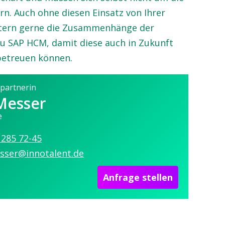
n. Auch ohne diesen Einsatz von Ihrer
eitern gerne die Zusammenhänge der
zu SAP HCM, damit diese auch in Zukunft
 betreuen können.
partnerin
Messer
e
 285 72-45
sser@innotalent.de
Anfrage stellen