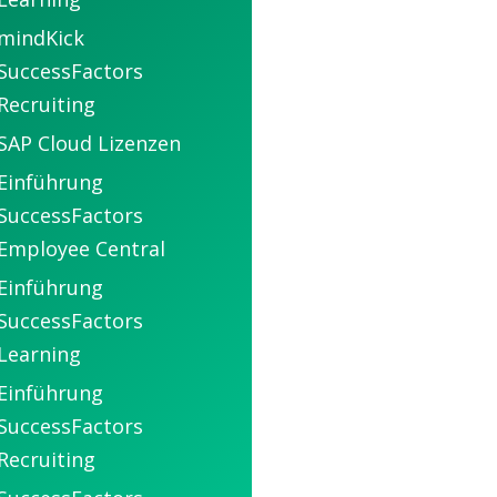
mindKick
SuccessFactors
Recruiting
SAP Cloud Lizenzen
Einführung
SuccessFactors
Employee Central
Einführung
SuccessFactors
Learning
Einführung
SuccessFactors
Recruiting