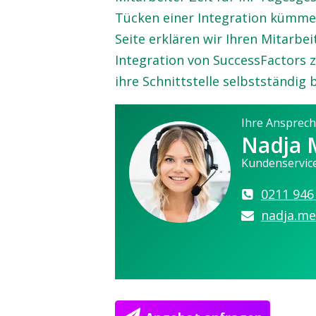
Tücken einer Integration kümmer
Seite erklären wir Ihren Mitarb
Integration von SuccessFactors 
ihre Schnittstelle selbstständig
Ihre Ansprech
Nadja 
Kundenservic
0211 946
nadja.me