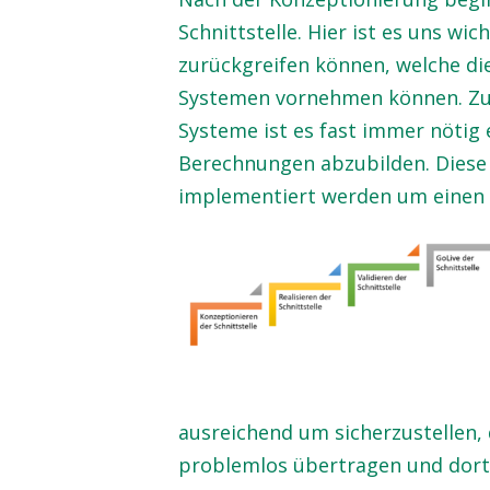
Kundenservice
Schnittstelle. Hier ist es uns wic
0211 946 285 72-10
zurückgreifen können, welche di
Nadja.Messer@innotalent.de
Systemen vornehmen können. Zusä
Systeme ist es fast immer nötig
Ihre Anfrage
Berechnungen abzubilden. Diese
implementiert werden um einen
ausreichend um sicherzustellen,
problemlos übertragen und dort a