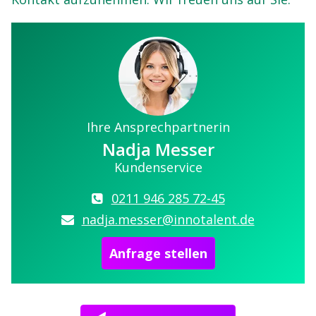
Ihre Ansprechpartnerin
Nadja Messer
Kundenservice
0211 946 285 72-45
nadja.messer@innotalent.de
Anfrage stellen